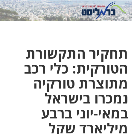
לחץ
לחץ
תפ
כדי
כאן
כדי
לשלוח
דואר
להצט
לוואט
תחקיר התקשורת
הטורקית: כלי רכב
מתוצרת טורקיה
נמכרו בישראל
במאי-יוני ברבע
מיליארד שקל