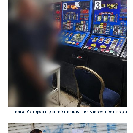
הקזינו נפל בפשיטה: בית הימורים בלתי חוקי נחשף בצ’ק פוסט