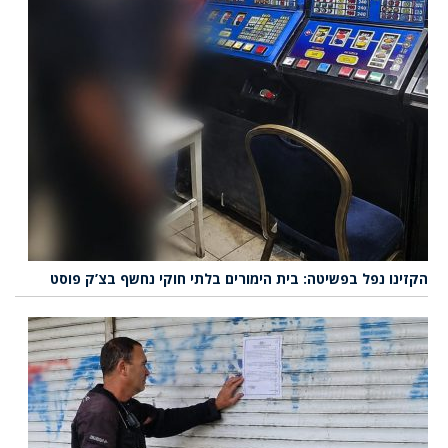
הקזינו נפל בפשיטה: בית הימורים בלתי חוקי נחשף בצ’ק פוסט