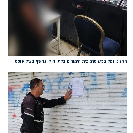
הקזינו נפל בפשיטה: בית הימורים בלתי חוקי נחשף בצ’ק פוסט