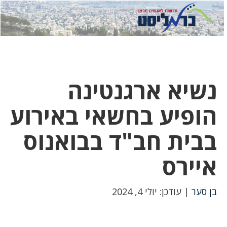
לחץ
לחץ
תפ
כדי
כאן
כדי
לשלוח
דואר
להצט
לוואט
נשיא ארגנטינה
הופיע בחשאי באירוע
בבית חב"ד בבואנוס
איירס
בן סער
| עודכן: יולי 4, 2024