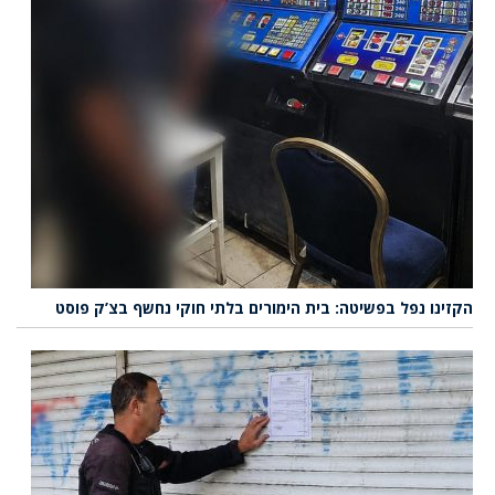
הקזינו נפל בפשיטה: בית הימורים בלתי חוקי נחשף בצ’ק פוסט