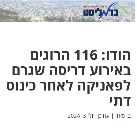
לחץ
לחץ
תפ
כדי
כאן
כדי
לשלוח
דואר
להצט
לוואט
הודו: 116 הרוגים
באירוע דריסה שגרם
לפאניקה לאחר כינוס
דתי
בן סער
| עודכן: יולי 3, 2024