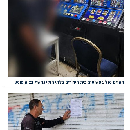
הקזינו נפל בפשיטה: בית הימורים בלתי חוקי נחשף בצ’ק פוסט