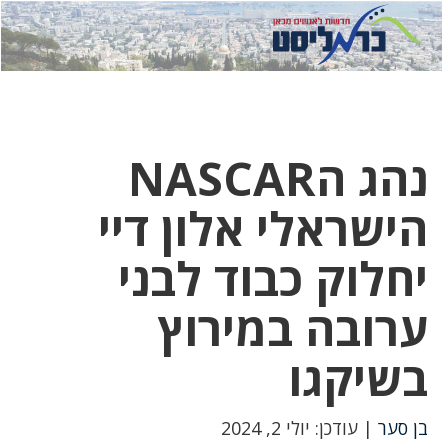
לחץ
לחץ
תפ
כדי
כאן
כדי
לשלוח
דואר
להצט
לוואט
נהג הNASCAR
הישראלי אלון דיי
יחלוק כבוד לבני
ערובה במירוץ
בשיקגו
בן סער
| עודכן: יולי 2, 2024