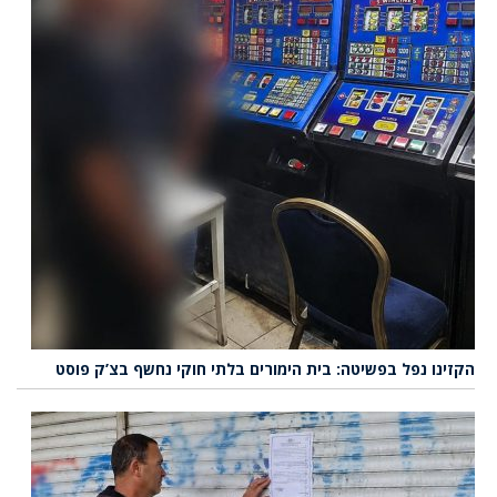
הקזינו נפל בפשיטה: בית הימורים בלתי חוקי נחשף בצ’ק פוסט