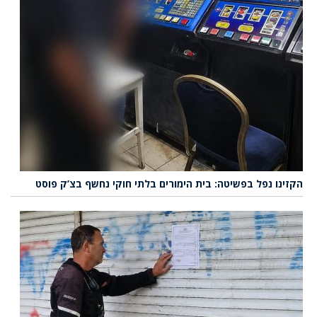
הקזינו נפל בפשיטה: בית הימורים בלתי חוקי נחשף בצ’ק פוסט