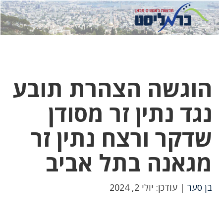
לחץ
לחץ
תפ
כדי
כאן
כדי
לשלוח
דואר
להצט
לוואט
הוגשה הצהרת תובע
נגד נתין זר מסודן
שדקר ורצח נתין זר
מגאנה בתל אביב
בן סער
| עודכן: יולי 2, 2024