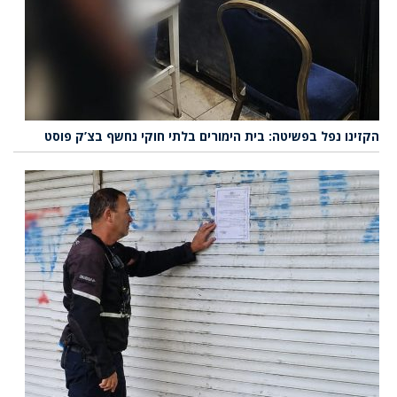
הקזינו נפל בפשיטה: בית הימורים בלתי חוקי נחשף בצ’ק פוסט