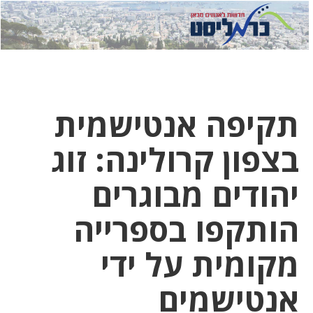
לחץ
לחץ
תפ
כדי
כאן
כדי
לשלוח
דואר
להצט
לוואט
תקיפה אנטישמית
בצפון קרולינה: זוג
יהודים מבוגרים
הותקפו בספרייה
מקומית על ידי
אנטישמים