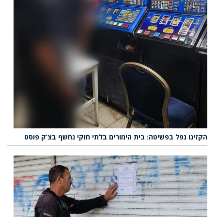
הקזינו נפל בפשיטה: בית הימורים בלתי חוקי נחשף בצ’ק פוסט