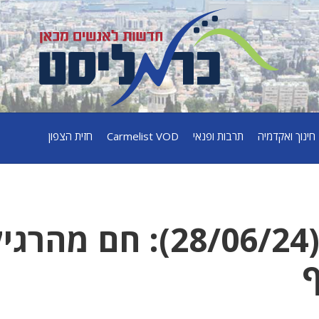
חינוך ואקדמיה
תרבות ופנאי
Carmelist VOD
חזית הצפון
תחזית מזג האוויר(28/06/24): חם מהר
ף