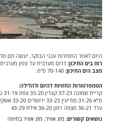
היום לאחר התפזרות ענני הבוקר, יעשה חם מהרג
רוח בים התיכון:
דרום מערבית עד צפון מערבית 15-30 קמ"ש.
מצב הים התיכון:
70-140 ס"מ.
הטמפרטורות החזויות להיום ולהלילה:
קריית שמונה 37-23 קצרין 35-20 צפת 31-19 טבריה 40-26 נצרת 34-21 חיפה 32-26‏
ת"א 31-26 מודיעין 33-23 ירושלים 33-20 אשקלון 31-26 עין גדי 44-32 באר שבע 36-22 ‏
ערד 36-21 מצפה רמון 36-20 אילת 43-29
נושאים קשורים:
מזג אוויר
,
מזג אוויר בחיפה