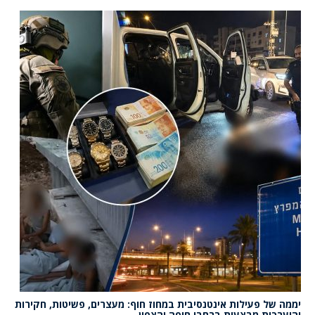
יממה של פעילות אינטנסיבית במחוז חוף: מעצרים, פשיטות, חקירות
והיערכות מבצעית ברחבי חיפה והצפון