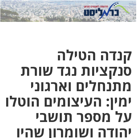
לחץ
לחץ
תפ
כדי
כאן
כדי
לשלוח
דואר
להצט
לוואט
קנדה הטילה
סנקציות נגד שורת
מתנחלים וארגוני
ימין: העיצומים הוטלו
על מספר תושבי
יהודה ושומרון שהיו