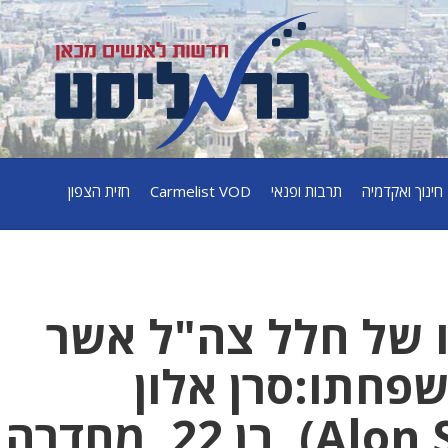
חינוך ואקדמיה
תרבות ופנאי
Carmelist VOD
חזית הצפון
 של חלל צה"ל אשר
פחתו:סרן אלון
סאקאג׳יו (Alon Sacgiu), בן 22, מחדרה