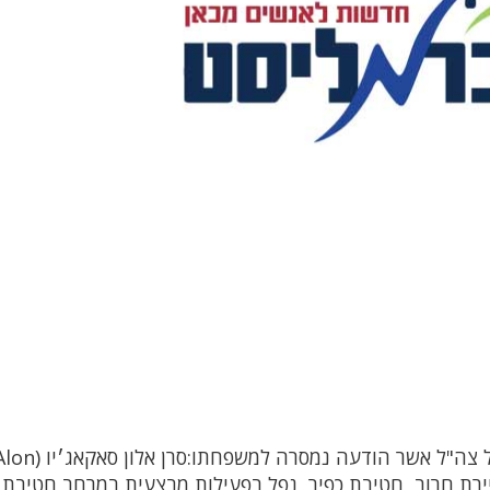
הותר לפרסום שמו של חלל צה"ל אשר הודעה נמסרה למשפחתו:סרן אלון סא