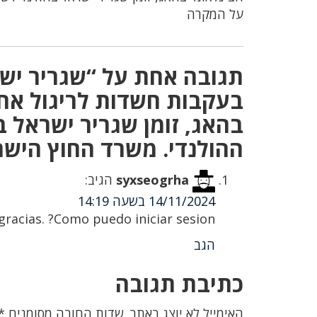
על המקרה
תגובה אחת על “שגריר ישר
בעקבות חשדות לריגול אחר
בהאג, זומן שגריר ישראל 
ההולנדי. משרד החוץ הישר
syxseogrha
הגיב:
14/11/2024 בשעה 14:19
racias. ?Como puedo iniciar sesion?
הגב
כתיבת תגובה
האימייל לא יוצג באתר.
שדות החובה מסומנים
*