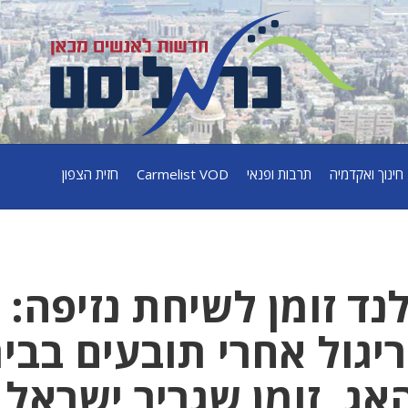
חינוך ואקדמיה
תרבות ופנאי
Carmelist VOD
חזית הצפון
נד זומן לשיחת נזיפה:
גול אחרי תובעים בבי
אג, זומן שגריר ישראל