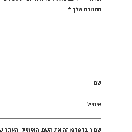
התגובה שלך
*
שם
אימייל
שמור בדפדפן זה את השם, האימייל והאתר ש