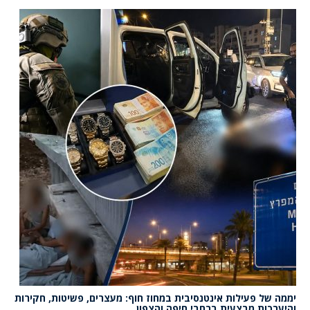
יממה של פעילות אינטנסיבית במחוז חוף: מעצרים, פשיטות, חקירות
והיערכות מבצעית ברחבי חיפה והצפון