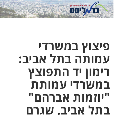
לחץ
לחץ
תפ
כדי
כאן
כדי
לשלוח
דואר
להצט
לוואט
פיצוץ במשרדי
עמותה בתל אביב:
רימון יד התפוצץ
במשרדי עמותת
"יוזמות אברהם"
בתל אביב, שגרם