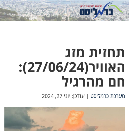
לחץ
לחץ
תפ
כדי
כאן
כדי
לשלוח
דואר
להצט
לוואט
תחזית מזג
האוויר(27/06/24):
חם מהרגיל
מערכת כרמליסט
| עודכן: יוני 27, 2024