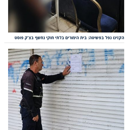
הקזינו נפל בפשיטה: בית הימורים בלתי חוקי נחשף בצ’ק פוסט