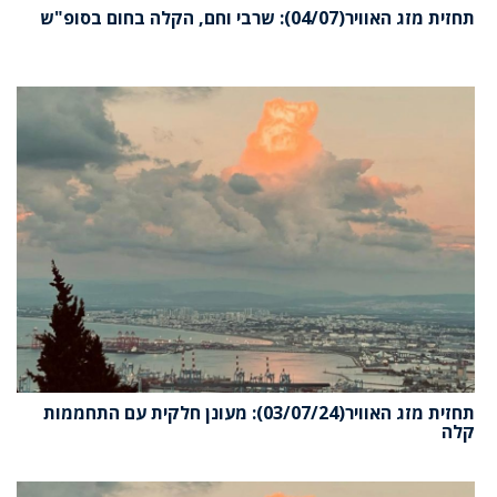
תחזית מזג האוויר(04/07): שרבי וחם, הקלה בחום בסופ"ש
תחזית מזג האוויר(03/07/24): מעונן חלקית עם התחממות
קלה