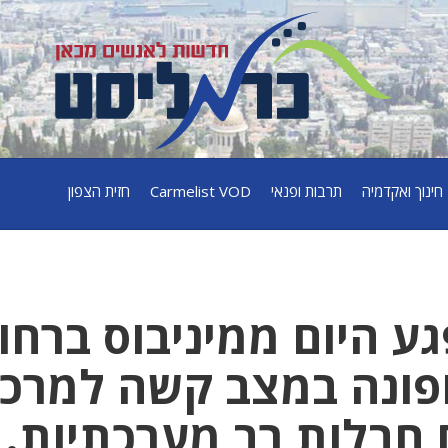
חינוך ואקדמיה
תרבות ופנאי
Carmelist VOD
חזית הצפון
 רגל בן 13 נפגע היום ממיניבוס ברח
ופונה במצב קשה למרכז
 חבלות רב מערכתיות.