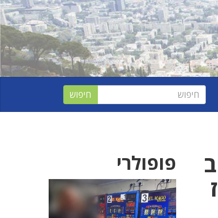
וב
פופולרי