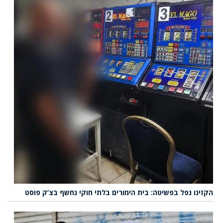
הקזינו נפל בפשיטה: בית הימורים בלתי חוקי נחשף בצ’ק פוסט