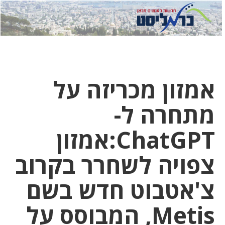
לחץ
לחץ
תפ
כדי
כאן
כדי
לשלוח
דואר
להצט
לוואט
אמזון מכריזה על
מתחרה ל-
ChatGPT:אמזון
צפויה לשחרר בקרוב
צ'אטבוט חדש בשם
Metis, המבוסס על