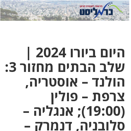
לחץ
לחץ
תפ
כדי
כאן
כדי
לשלוח
דואר
להצט
לוואט
היום ביורו 2024 |
שלב הבתים מחזור 3:
הולנד – אוסטריה,
צרפת – פולין
(19:00); אנגליה –
סלובניה, דנמרק –