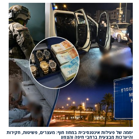
יממה של פעילות אינטנסיבית במחוז חוף: מעצרים, פשיטות, חקירות
והיערכות מבצעית ברחבי חיפה והצפון