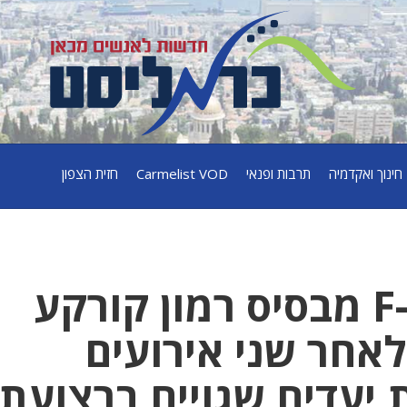
חינוך ואקדמיה
תרבות ופנאי
Carmelist VOD
חזית הצפון
צוות של מטוס F-16 מבסיס רמון קורקע
אחר שני אירועים
יעדים שגויים ברצועת