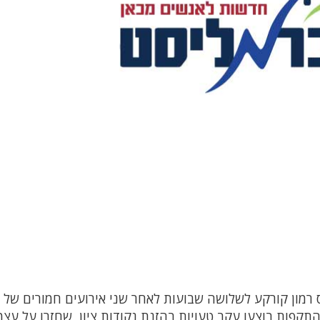
 מטוס F-16 מבסיס רמון קורקע לשלושה שבועות לאחר שני אירועים חמורים ש
 התקפות בוצעו עקב טעויות בהזנת נקודות ציון, שחזרו על עצמ