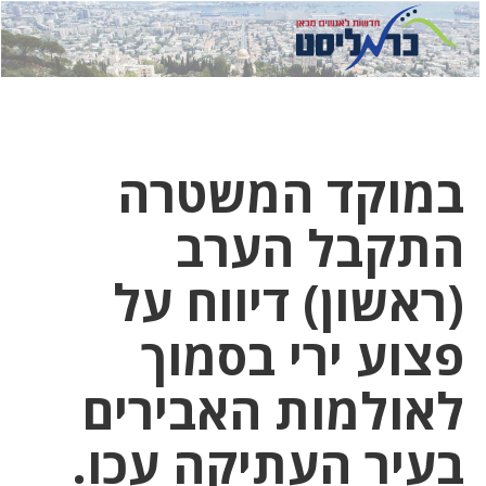
לחץ
לחץ
תפ
כדי
כאן
כדי
לשלוח
דואר
להצט
לוואט
במוקד המשטרה
התקבל הערב
(ראשון) דיווח על
פצוע ירי בסמוך
לאולמות האבירים
בעיר העתיקה עכו.