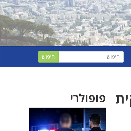
ן חלקית
פופולרי