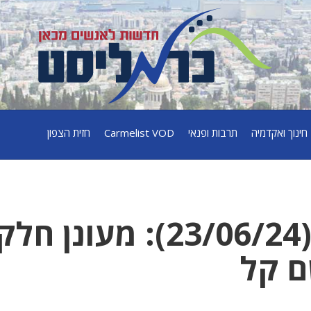
חינוך ואקדמיה
תרבות ופנאי
Carmelist VOD
חזית הצפון
תחזית מזג האוויר(23/06/24): מעונ
ם קל