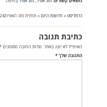
נושאים קשורים:
מזג אוויר
,
מזג אוויר בחיפה
כרמליסט
»
חדשות היום
»
תחזית מזג האוויר(23/06/24): מעונן חלקית עד בהיר, ייתכן גשם קל
כתיבת תגובה
האימייל לא יוצג באתר.
שדות החובה מסומנים
*
התגובה שלך
*