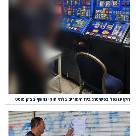
הקזינו נפל בפשיטה: בית הימורים בלתי חוקי נחשף בצ’ק פוסט