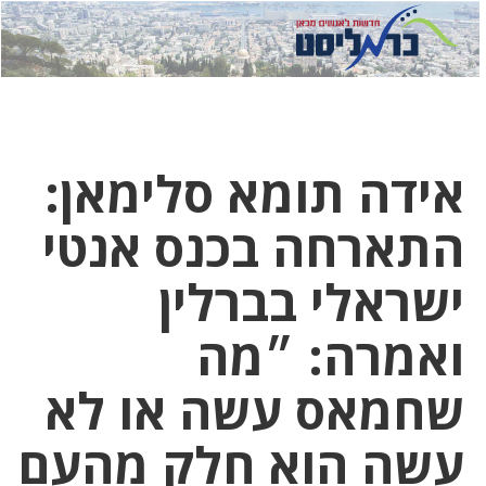
לחץ
לחץ
תפ
כדי
כאן
כדי
לשלוח
דואר
להצט
לוואט
אידה תומא סלימאן:
התארחה בכנס אנטי
ישראלי בברלין
ואמרה: ״מה
שחמאס עשה או לא
עשה הוא חלק מהעם