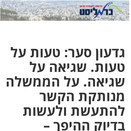
לחץ
לחץ
תפ
כדי
כאן
כדי
לשלוח
דואר
להצט
לוואט
גדעון סער: טעות על
טעות. שגיאה על
שגיאה. על הממשלה
מנותקת הקשר
להתעשת ולעשות
בדיוק ההיפך –