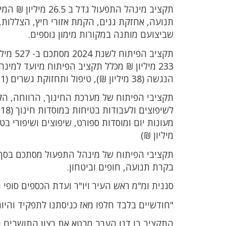
תקציב מינהל התפעו
שביצועם מותנה במקורות מימון נוספים.
תקציב הפיתוח לשנת 2024 מסתכם ב- 527 מיליון ₪ מהם:
הנגשה (38 מיליון ₪), טיפול ותחזוקת גשרים (21 מיליון ₪) וקידום תכניות שונות.
ל
מיליון ₪)
בקרת תנועה, חופים וביטחון.
סגנית ומ"מ ראש העיר ויו"ר ועדת הכספים סופי 
"חודשיים בלבד חלפו מאז כניסתנו לתפקיד והיום
התקציב בו דנו הערב מבטא את רצון התושבים ו