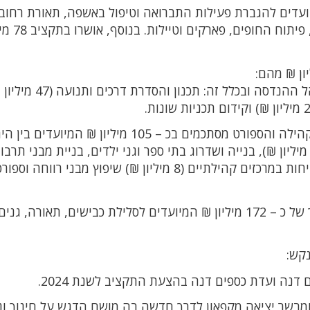
ל גדל ב 26.5 מיליון ₪ המיועדים להגברת פעילות התברואה וטיפול באשפה, תאורת רחו
תנועה, אחזקת גנים, הקמת אזורי ח
233 מיליון ₪ מכלל תקציב הפיתוח מיועד למינהל ההנדסה ובכלל זה: תכנון וה
תקציבי הפיתוח של מערכת החינוך, הרווחה, הקהילה והספורט מסתכמים בכ – 105 מיליון ₪ המיועדים
שיפוצים ולעבודות בטיחות במוסדות חינוך (18 מיליון ₪), בנייה ושדרוג בתי ספר וגני ילדים, בניית מבני תרב
תקציבי הפיתוח של מינהל התפעול מסתכם בסך של כ – 172 מיליון ₪ המיועדים לסלילת כבישים, תאורה,
נקש:
 דנה ועדת כספים דנה בהצעת התקציב לשנת 2024.
מבשר יציאה מקפאון לדרך חדשה בה מושם הדגש על חינוך וני