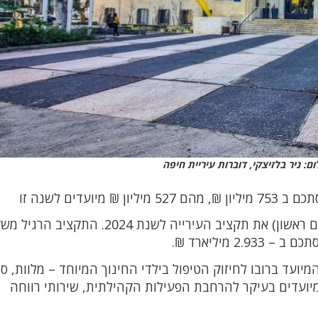
ם: ניר בלזיצקי, דוברות עיריית חיפה
ועדים לשנה זו
ועדת הכספים של עיריית חיפה אישרה הערב (יום ראשון) את תקציב העירייה לשנת 2024. התקצי
תקציב החינוך ב – 47 מיליון ₪ המיועד ברובו לחיזוק הטיפול בילדי החינוך המיוחד – מלוות,
ווחה גדל ב – 11 מיליון ₪ המיועדים בעיקר להרחבת הפעילות הקהילתית, שירותי רווחה