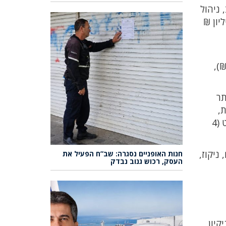
ב, ניהול
יץ, הצללות, פיתוח החופים, פארקים וטיילות. בנוסף, אושרו בתקציב 78 מיליון ₪
סדרת דרכים ותנועה (47 מיליון ₪),
 בין היתר
ות,
מעונות יום ומוסדות ספורט, שיפוצים ושיפורי בטיחות במרכזים קהילתיים (8 מיליון ₪) שיפוץ מבני רווחה וספורט (4
 גנים, ניקוז,
חנות האופניים נסגרה: שב”ח הפעיל את
העסק, רכוש גנוב נבדק
קיון