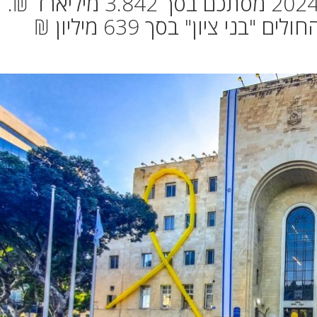
תקציב העירייה (הרגיל) לשנת 2024 מסתכם בסך 3.842 מיליארד ₪.
י ציון" בסך 639 מיליון ₪