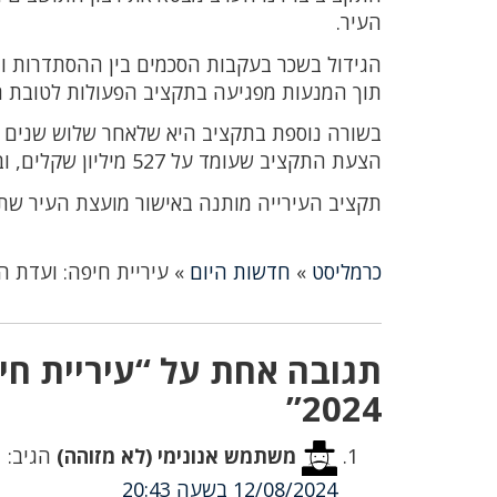
העיר.
הגידול בשכר בעקבות הסכמים בין ההסתדרות ו
תוך המנעות מפגיעה בתקציב הפעולות לטובת תו
בשורה נוספת בתקציב היא שלאחר שלוש שנים ל
הצעת התקציב שעומד על 527 מיליון שקלים, ובמסגרתו נכללים ריבודי כבישים, שיפוץ ובינוי מוסדות חינוך ועוד"
תקציב העירייה מותנה באישור מועצת העיר שתתכנס 
כרמליסט
»
חדשות היום
»
עיריית חיפה: ועדת הכ
תגובה אחת על “עיריית חי
2024”
משתמש אנונימי (לא מזוהה)
הגיב:
12/08/2024 בשעה 20:43