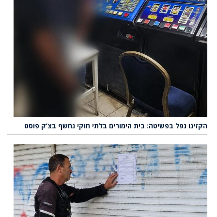
הקזינו נפל בפשיטה: בית הימורים בלתי חוקי נחשף בצ’ק פוסט