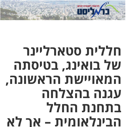
לחץ
לחץ
תפ
כדי
כאן
כדי
לשלוח
דואר
להצט
לוואט
חללית סטארליינר
של בואינג, בטיסתה
המאויישת הראשונה,
עגנה בהצלחה
בתחנת החלל
הבינלאומית – אך לא