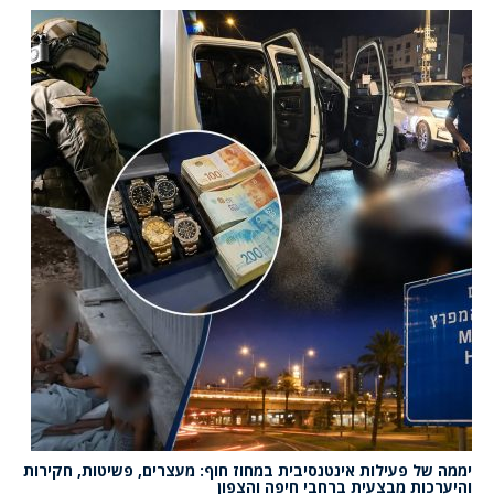
יממה של פעילות אינטנסיבית במחוז חוף: מעצרים, פשיטות, חקירות
והיערכות מבצעית ברחבי חיפה והצפון