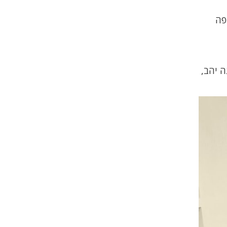
פה
ה יהב,