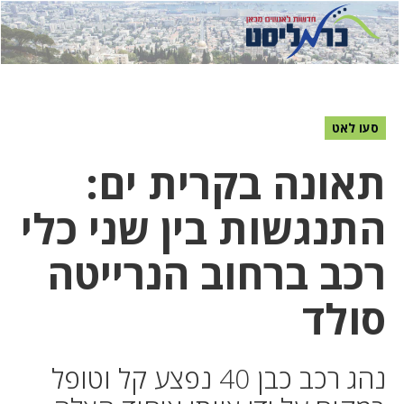
לחץ
לחץ
תפ
כדי
כאן
כדי
לשלוח
דואר
להצט
לוואט
סעו לאט
תאונה בקרית ים:
התנגשות בין שני כלי
רכב ברחוב הנרייטה
סולד
נהג רכב כבן 40 נפצע קל וטופל