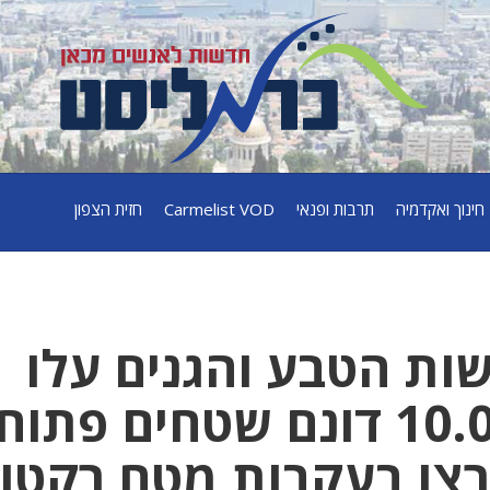
חינוך ואקדמיה
תרבות ופנאי
Carmelist VOD
חזית הצפון
פי ההערכות ‎רשות הטבע והגנים עלו
אתמול באש כ 10.000 דונם שטחים פת
פרצו בעקבות מטח רקטו