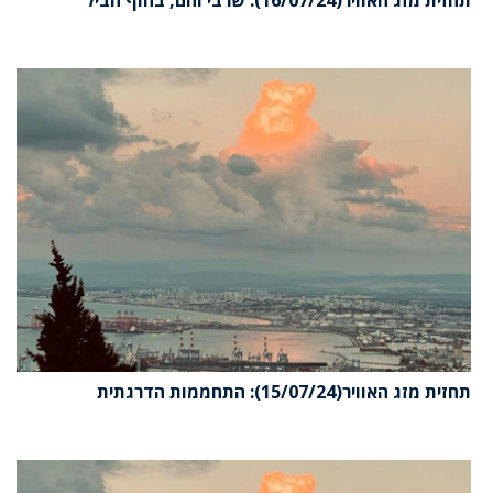
תחזית מזג האוויר(16/07/24): שרבי וחם, בחוף הביל
תחזית מזג האוויר(15/07/24): התחממות הדרגתית