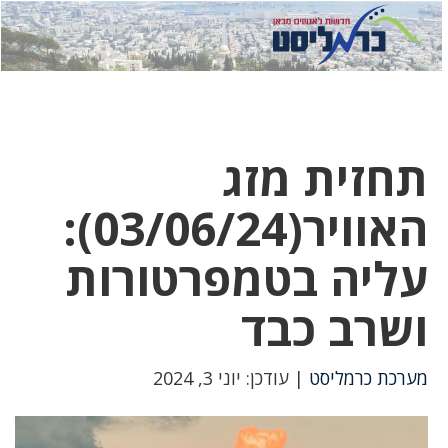
לחץ
לחץ
תפ
כדי
כאן
כדי
לשלוח
דואר
להצט
לוואט
תחזית מזג
האוויר(03/06/24):
עליה בטמפרטורות
ושרב כבד
מערכת כרמליסט
| עודכן: יוני 3, 2024