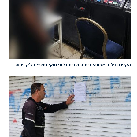
הקזינו נפל בפשיטה: בית הימורים בלתי חוקי נחשף בצ’ק פוסט