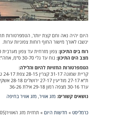
היום יהיה נאה וחם קצת יותר, הטמפרטורות תהי
ינשבו לאורך מישור החוף רוחות צפוניות ערות.
רוח בים התיכון:
צפון מזרחית עד צפון מערבית 15-30 קמ"ש, אחה"צ צפונית 25-45 קמ"ש.
מצב הים התיכון:
נוח עד גלי 30-70 ס"מ, אחה"צ 60-120 ס"מ.
הטמפרטורות החזויות להיום והלילה:
קריית שמונה 31-17 קצרין 28-15 צפת 24-17 טבריה 35-18 נצרת 30-16 חיפה 27-19‏
ת"א 27-17 מודיעין 27-17 ירושלים 28-18 אשקלון 24-18 עין גדי 35-27 באר שבע 17-31 ‏
ערד 30-16 מצפה רמון 29-18 אילת 36-26‏
נושאים קשורים:
מזג אוויר
,
מזג אוויר בחיפה
כרמליסט
»
חדשות היום
»
תחזית מזג האוויר(17/05): נאה וחם