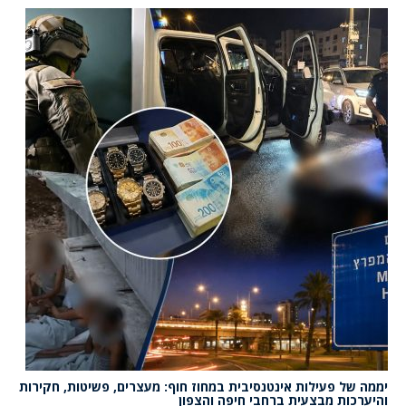
יממה של פעילות אינטנסיבית במחוז חוף: מעצרים, פשיטות, חקירות
והיערכות מבצעית ברחבי חיפה והצפון