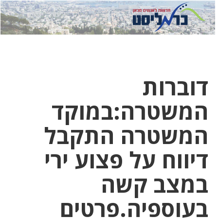
לחץ
לחץ
תפ
כדי
כאן
כדי
לשלוח
דואר
להצט
לוואט
דוברות
המשטרה:במוקד
המשטרה התקבל
דיווח על פצוע ירי
במצב קשה
בעוספיה.פרטים