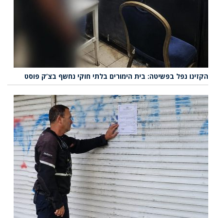
הקזינו נפל בפשיטה: בית הימורים בלתי חוקי נחשף בצ’ק פוסט