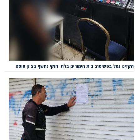
הקזינו נפל בפשיטה: בית הימורים בלתי חוקי נחשף בצ’ק פוסט