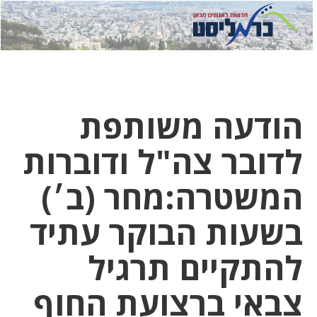
לחץ
לחץ
תפ
כדי
כאן
כדי
לשלוח
דואר
להצט
לוואט
הודעה משותפת
לדובר צה"ל ודוברות
המשטרה:מחר (ב׳)
בשעות הבוקר עתיד
להתקיים תרגיל
צבאי ברצועת החוף