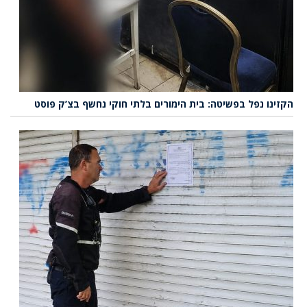
הקזינו נפל בפשיטה: בית הימורים בלתי חוקי נחשף בצ’ק פוסט