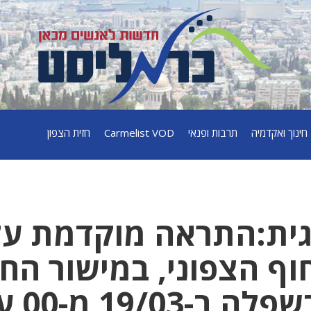
חינוך ואקדמיה
תרבות ופנאי
Carmelist VOD
חזית הצפון
גית:התראה מוקדמת על
ף הצפוני, במישור הח
המרכזי והדרומי ובש