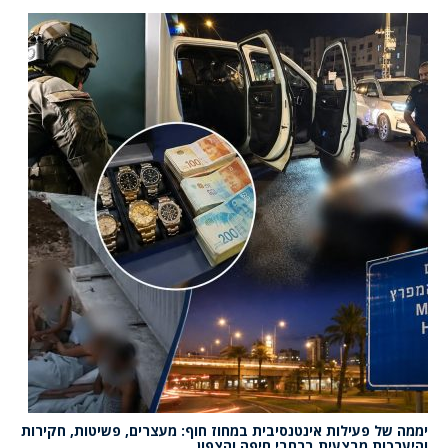
יממה של פעילות אינטנסיבית במחוז חוף: מעצרים, פשיטות, חקירות
והיערכות מבצעית ברחבי חיפה והצפון