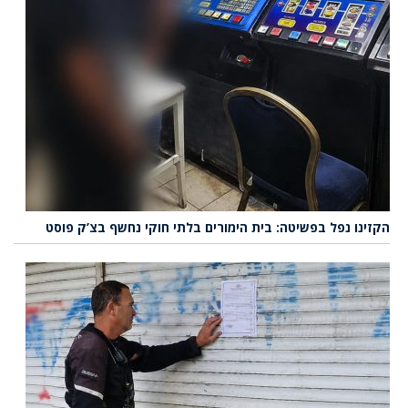
הקזינו נפל בפשיטה: בית הימורים בלתי חוקי נחשף בצ’ק פוסט