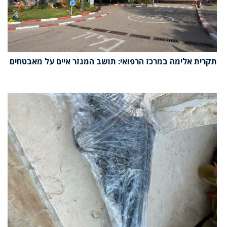
תקרית אלימה במרכז הרפואי: תושב המגזר איים על מאבטחים