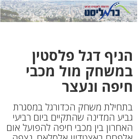
לחץ
לחץ
תפ
כדי
כאן
כדי
לשלוח
דואר
להצט
לוואט
הניף דגל פלסטין
במשחק מול מכבי
חיפה ונעצר
בתחילת משחק הכדורגל במסגרת
גביע המדינה שהתקיים ביום רביעי
האחרון בין מכבי חיפה להפועל אום
אלפחם באצטדיון אלסלאם, נצפה