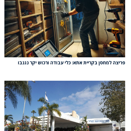
פריצה למחסן בקריית אתא: כלי עבודה ורכוש יקר נגנבו