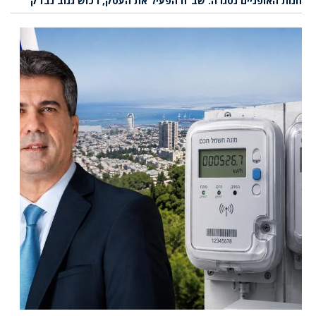
חנות האופניים נסגרה: שב”ח הפעיל את העסק, רכוש גנוב נבדק