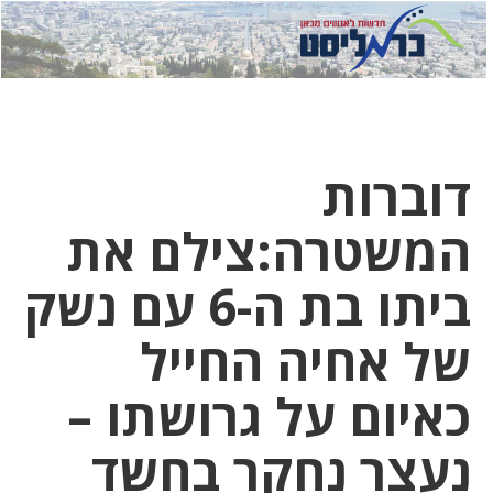
לחץ
לחץ
תפ
כדי
כאן
כדי
לשלוח
דואר
להצט
לוואט
דוברות
המשטרה:צילם את
ביתו בת ה-6 עם נשק
של אחיה החייל
כאיום על גרושתו –
נעצר נחקר בחשד