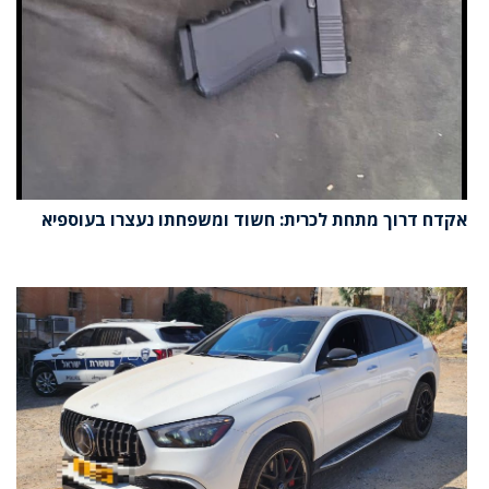
אקדח דרוך מתחת לכרית: חשוד ומשפחתו נעצרו בעוספיא