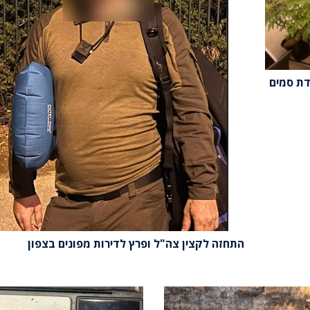
דת סמים
התחזה לקצין צה"ל ופרץ לדירות מפונים בצפון