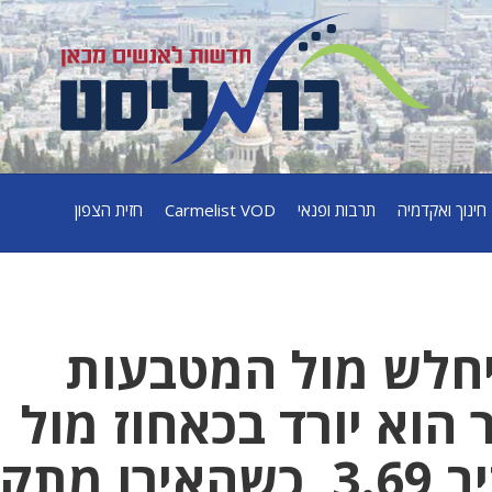
חינוך ואקדמיה
תרבות ופנאי
Carmelist VOD
חזית הצפון
חלש מול המטבעות
 הוא יורד בכאחוז מול
הדולר, שנסחר סביב 3.69, כשהאירו 