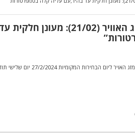
תגובה אחת על “תחזית מזג האוויר (21/02): מעונן חלקית ע
טורות”
שלום לכם @ ערב טוב !! ברצוני לדעת את מזג האויר ליום הבחירות המקומ