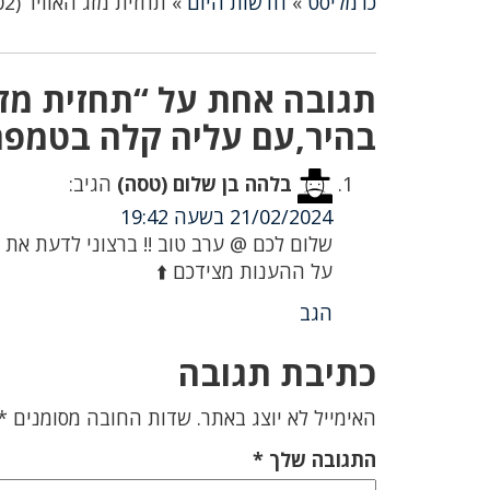
כרמליסט
»
חדשות היום
»
תחזית מזג האוויר (21/02): מעונן חלקית עד בהיר,עם עליה קלה בטמפרטורות
בהיר,עם עליה קלה בטמפר
בלהה בן שלום (טסה)
הגיב:
21/02/2024 בשעה 19:42
על ההענות מצידכם ⬆️
הגב
כתיבת תגובה
האימייל לא יוצג באתר.
שדות החובה מסומנים
*
התגובה שלך
*