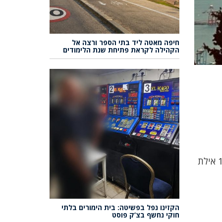
חיפה מאטה ליד בתי הספר ורצה אל
הקהילה לקראת פתיחת שנת הלימודים
ת"א 18-9 מודיעין 18-7 ירושלים 15-7 אשקלון 17-11 עין גדי 21-15 באר שבע 19-8 ערד 17-7 מצפה רמון 16-6 אילת
הקזינו נפל בפשיטה: בית הימורים בלתי
חוקי נחשף בצ’ק פוסט