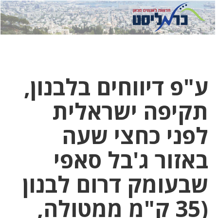
לחץ
לחץ
תפ
כדי
כאן
כדי
לשלוח
דואר
להצט
לוואט
ע"פ דיווחים בלבנון,
תקיפה ישראלית
לפני כחצי שעה
באזור ג'בל סאפי
שבעומק דרום לבנון
(35 ק"מ ממטולה,