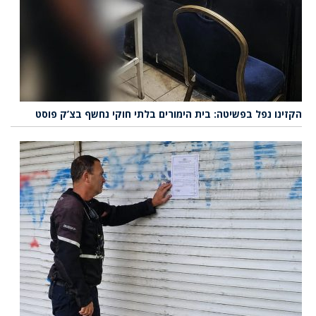
הקזינו נפל בפשיטה: בית הימורים בלתי חוקי נחשף בצ’ק פוסט