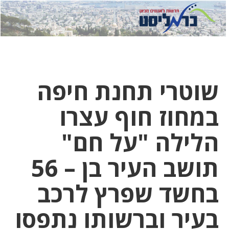
לחץ
לחץ
תפ
כדי
כאן
כדי
לשלוח
דואר
להצט
לוואט
שוטרי תחנת חיפה
במחוז חוף עצרו
הלילה "על חם"
תושב העיר בן – 56
בחשד שפרץ לרכב
בעיר וברשותו נתפסו