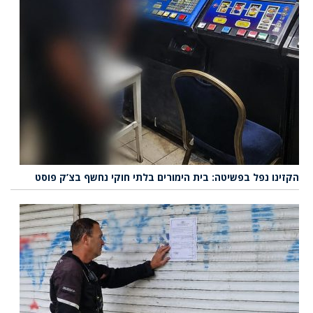
הקזינו נפל בפשיטה: בית הימורים בלתי חוקי נחשף בצ’ק פוסט