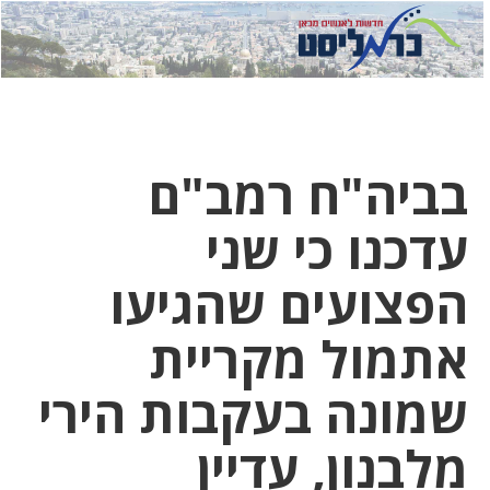
לחץ
לחץ
תפ
כדי
כאן
כדי
לשלוח
דואר
להצט
לוואט
בביה"ח רמב"ם
עדכנו כי שני
הפצועים שהגיעו
אתמול מקריית
שמונה בעקבות הירי
מלבנון, עדיין