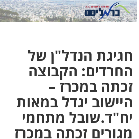
לחץ
לחץ
תפ
כדי
כאן
כדי
לשלוח
דואר
להצט
לוואט
חגיגת הנדל"ן של
החרדים: הקבוצה
זכתה במכרז –
היישוב יגדל במאות
יח"ד.שובל מתחמי
מגורים זכתה במכרז