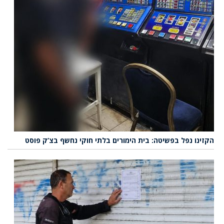
הקזינו נפל בפשיטה: בית הימורים בלתי חוקי נחשף בצ’ק פוסט